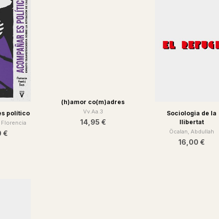
(h)amor co(m)adres
 político
Sociologia de la
Vv.Aa.3
llibertat
 Florencia
14,95 €
Öcalan, Abdullah
0 €
16,00 €