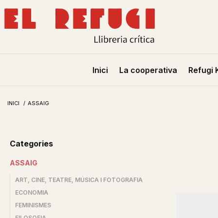
Inici
La cooperativa
Refugi 
INICI
/
ASSAIG
Categories
ASSAIG
ART, CINE, TEATRE, MÚSICA I FOTOGRAFIA
ECONOMIA
FEMINISMES
FILOSOFIA