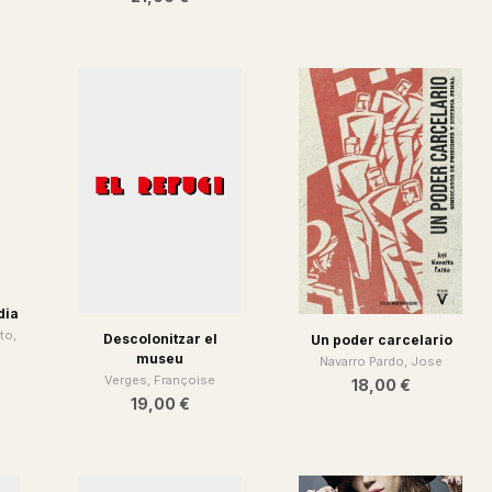
Ahmed, Sara
12,00 €
21,00 €
dia
to,
Descolonitzar el
Un poder carcelario
museu
Navarro Pardo, Jose
Verges, Françoise
18,00 €
19,00 €