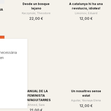
A catalunya hi ha una
revolucio, idiotes!
IA
Desde un bosque
Limonov, Eduard
lejano
12,00 €
Kaczynski, Theodore
22,00 €
 necessària
 en
MANUAL DE LA
Un nosaltres sense
FEMINISTA
estat
AIXAFAGUITARRES
Aguilar, Yásnaya Elena