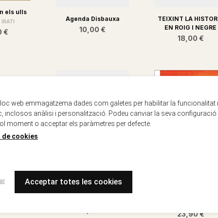
n els ulls
Agenda Disbauxa
TEIXINT LA HISTOR
 IRATI
EN ROIG I NEGRE
10,00 €
0 €
18,00 €
lloc web emmagatzema dades com galetes per habilitar la funcionalitat
oc, inclosos anàlisi i personalització. Podeu canviar la seva configuració
ol moment o acceptar els paràmetres per defecte.
a de cookies
ar
Acceptar totes les cookies
bitar la
era
Occupy!
Noia contra noia
cia, Natxo
AA.VV.
Gilbert, Sophie