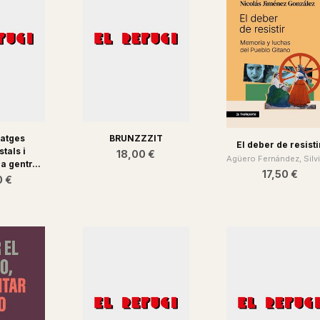
satges
BRUNZZZIT
El deber de resisti
tals i
18,00 €
Agüero Fernández, Silvia
a gentr...
17,50 €
0 €