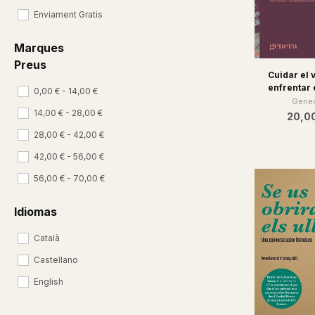
Enviament Gratis
Marques
Preus
Cuidar el 
enfrentar 
0,00 € - 14,00 €
Gener
14,00 € - 28,00 €
20,0
28,00 € - 42,00 €
42,00 € - 56,00 €
56,00 € - 70,00 €
Idiomas
Català
Castellano
English