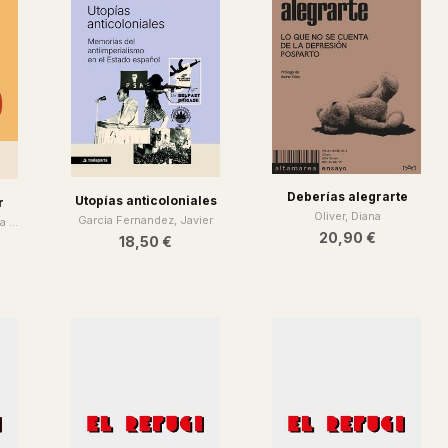
Deberías alegrarte
Utopías anticoloniales
r
Oliver, Diana
Garcia Fernandez, Javier
 ...
20,90 €
18,50 €