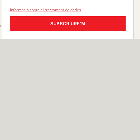
Informació sobre el tractament de dades
SUBSCRIURE'M
El cielo en desorden
Manifiesto por la
abolición de la
RO
Žižek, Slavoj
seguridad
21,90 €
Colectivo Anti-Seguridad
15,00 €