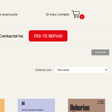
a avançada
El meu compte
0
Contacta’ns
FES-TE REFUGI
TORNAR
Ordenar per