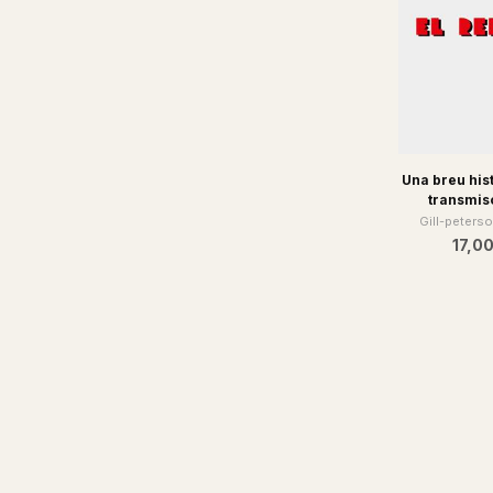
Una breu hist
transmis
Gill-peterso
17,00