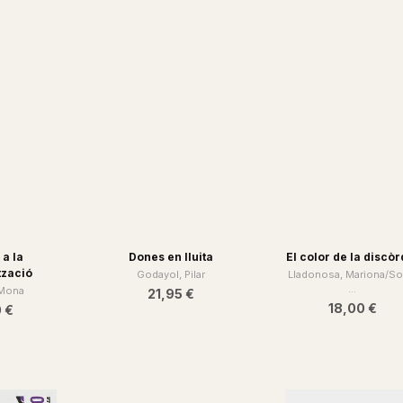
0 €
17,00 €
23,90 €
 a la
Dones en lluita
El color de la discòr
tzació
Godayol, Pilar
Lladonosa, Mariona/So
...
 Mona
21,95 €
18,00 €
0 €