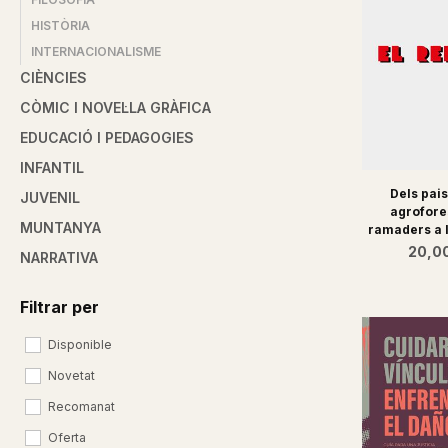
HISTÒRIA
INTERNACIONALISME
CIÈNCIES
CÒMIC I NOVEL·LA GRÀFICA
EDUCACIÓ I PEDAGOGIES
INFANTIL
Dels pai
JUVENIL
agrofores
MUNTANYA
ramaders a l
20,0
NARRATIVA
Filtrar per
Disponible
Novetat
Recomanat
Oferta