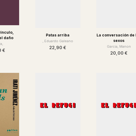
vínculo,
Patas arriba
La conversación de 
el daño
sexos
, Eduardo Galeano
a,
Garcia, Manon
22,90 €
0 €
20,00 €