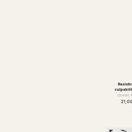
18,0
Resistir
culpabili
Chollet,
21,0