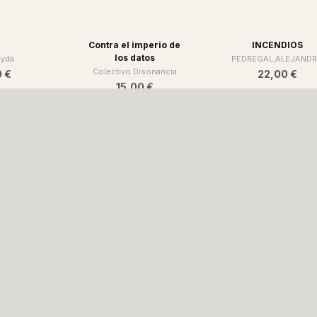
Contra el imperio de
INCENDIOS
los datos
eyda
PEDREGAL,ALEJAND
Colectivo Disonancia
0 €
22,00 €
15,00 €