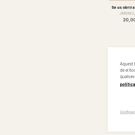
Se us obrira
JIMENEZ,
20,0
Aquest 
de el ll
qualsev
polític
Configur
L'art d'ha
front
Escandell Gar