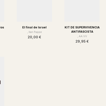
los
El final de Israel
KIT DE SUPERVIVENCIA
ANTIFASCISTA
, Ilan Pappe
, AA.VV
20,00 €
29,95 €