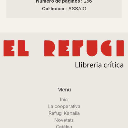
Número de pàgines :
256
Col·lecció :
ASSAIG
Menu
Inici
La cooperativa
Refugi Kanalla
Novetats
Catàleg