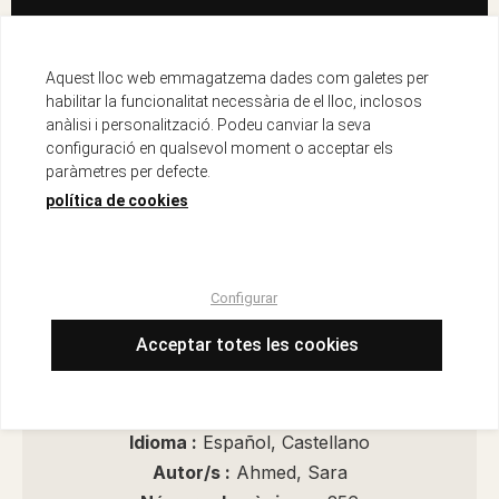
AFEGIR A LA CISTELLA
Aquest lloc web emmagatzema dades com galetes per
habilitar la funcionalitat necessària de el lloc, inclosos
anàlisi i personalització. Podeu canviar la seva
configuració en qualsevol moment o acceptar els
Recursos de seguretat del producte
paràmetres per defecte.
política de cookies
Descripció
Configurar
ISBN :
979-13-87645-08-3
Acceptar totes les cookies
Encuadernació :
Espiral
Data d'edició :
01/09/2025
Any d'edició :
2025
Idioma :
Español, Castellano
Autor/s :
Ahmed, Sara