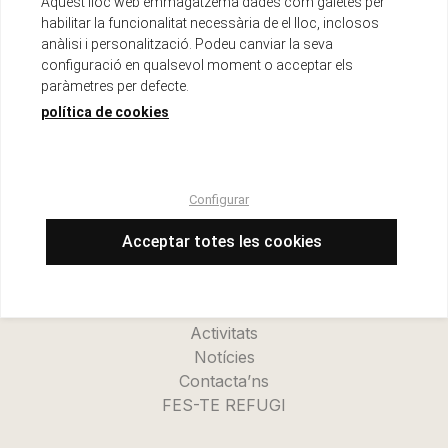
Aquest lloc web emmagatzema dades com galetes per
habilitar la funcionalitat necessària de el lloc, inclosos
anàlisi i personalització. Podeu canviar la seva
configuració en qualsevol moment o acceptar els
paràmetres per defecte.
política de cookies
Menu
Configurar
Inici
La cooperativa
Acceptar totes les cookies
Refugi Kanalla
Novetats
Catàleg
Activitats
Notícies
Contacta’ns
FES-TE REFUGI