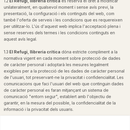
1.2
El Refugi, llibreria crítica
es reserva el dret a modificar
unilateralment, en qualsevol moment i sense avís previ, la
presentació, la configuració i els continguts del web, com
també l'oferta de serveis i les condicions que es requereixen
per utilitzar-lo. L'ús d'aquest web implica l'acceptació plena i
sense reserves dels termes i les condicions continguts en
aquest avís legal.
1.3
El Refugi, llibreria crítica
dóna estricte compliment a la
normativa vigent en cada moment sobre protecció de dades
de caràcter personal i adoptarà les mesures legalment
exigibles per a la protecció de les dades de caràcter personal
de l'usuari, tot preservant-ne la privacitat i confidencialitat. Les
comunicacions que faci l'usuari del web que continguin dades
de caràcter personal es faran mitjançant un sistema de
comunicació "entorn segur", establert amb l'objectiu de
garantir, en la mesura del possible, la confidencialitat de la
informació i la privacitat dels usuaris.