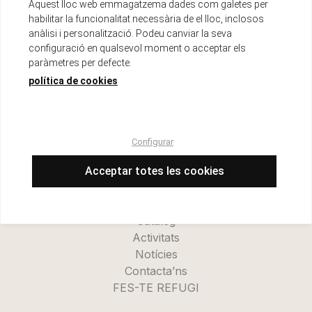
Aquest lloc web emmagatzema dades com galetes per
habilitar la funcionalitat necessària de el lloc, inclosos
anàlisi i personalització. Podeu canviar la seva
configuració en qualsevol moment o acceptar els
paràmetres per defecte.
política de cookies
Menu
Configurar
Inici
La cooperativa
Acceptar totes les cookies
Refugi Kanalla
Novetats
Catàleg
Activitats
Notícies
Contacta’ns
FES-TE REFUGI