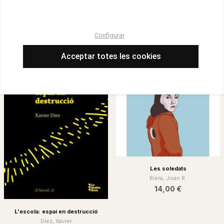
de aprendizaje
VVAA
Elizondo Carmona, Coral
20,00 €
24,80 €
Configurar
Acceptar totes les cookies
Les soledats
Riera, Joan R.
14,00 €
L'escola: espai en destrucció
Díez, Xavier