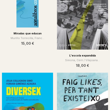
Miradas que educan
Murillo Torrecilla, Franc...
15,00 €
L'escola expandida
Simona, Cerri / Vilajoana...
18,00 €