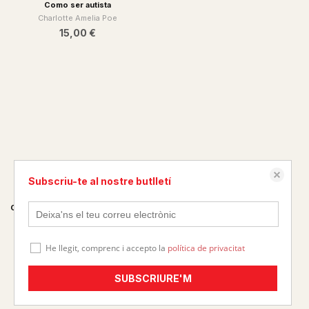
18,00 €
Como ser autista
Charlotte Amelia Poe
15,00 €
Subscriu-te al nostre butlletí
He llegit, comprenc i accepto la
política de privacitat
CRECER Y APRENDER, MIENTRAS
Pájaros en la cabeza
TANTO
Erro, Javier
SUBSCRIURE'M
SOTO MARATA, PEPI
17,00 €
19,00 €