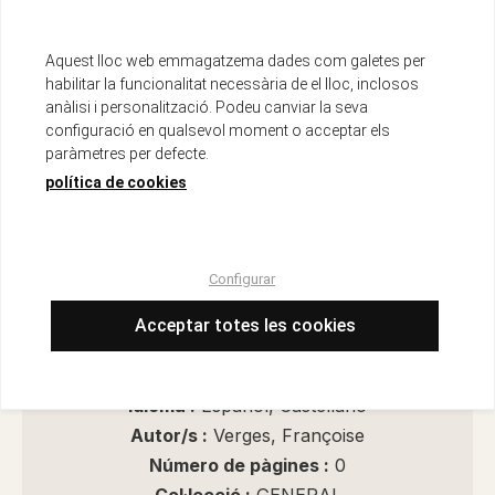
Aquest lloc web emmagatzema dades com galetes per
habilitar la funcionalitat necessària de el lloc, inclosos
anàlisi i personalització. Podeu canviar la seva
Recursos de seguretat del producte
configuració en qualsevol moment o acceptar els
paràmetres per defecte.
política de cookies
Descripció
Configurar
ISBN :
978-84-10344-86-0
Encuadernació :
Espiral
Acceptar totes les cookies
Data d'edició :
01/09/2025
Any d'edició :
2025
Idioma :
Español, Castellano
Autor/s :
Verges, Françoise
Número de pàgines :
0