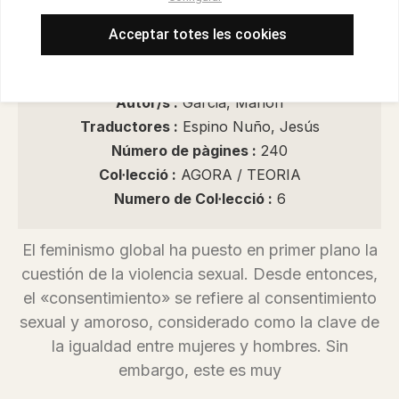
Encuadernació :
Libro
Data d'edició :
01/01/2026
Acceptar totes les cookies
Any d'edició :
2026
Idioma :
Español, Castellano
Autor/s :
Garcia, Manon
Traductores :
Espino Nuño, Jesús
Número de pàgines :
240
Col·lecció :
AGORA / TEORIA
Numero de Col·lecció :
6
El feminismo global ha puesto en primer plano la
cuestión de la violencia sexual. Desde entonces,
el «consentimiento» se refiere al consentimiento
sexual y amoroso, considerado como la clave de
la igualdad entre mujeres y hombres. Sin
embargo, este es muy