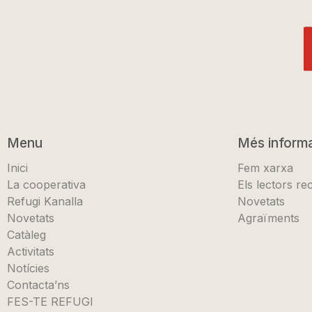
Menu
Més inform
Inici
Fem xarxa
La cooperativa
Els lectors r
Refugi Kanalla
Novetats
Novetats
Agraïments
Catàleg
Activitats
Notícies
Contacta’ns
FES-TE REFUGI