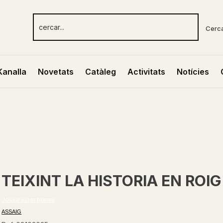
Cerc
Kanalla
Novetats
Catàleg
Activitats
Notícies
TEIXINT LA HISTORIA EN ROIG
Josep ester borras
ASSAIG