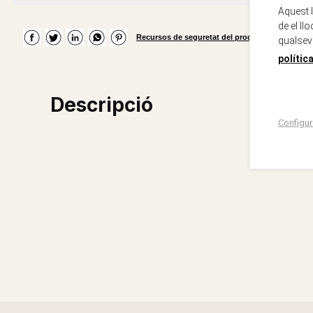
Aquest 
de el ll
Recursos de seguretat del producte
qualsev
polític
Descripció
Configur