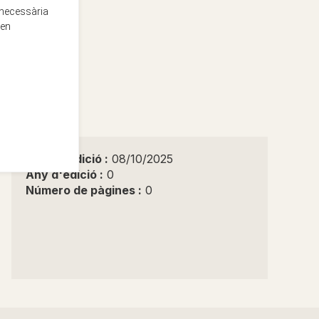
 necessària
 en
Data d'edició :
08/10/2025
Any d'edició :
0
Número de pàgines :
0