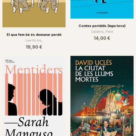
Contes portàtils (tapa tova)
Calders, Pere
El que fem bé és demanar perdó
14,00 €
Lee Ki-ho,
19,90 €