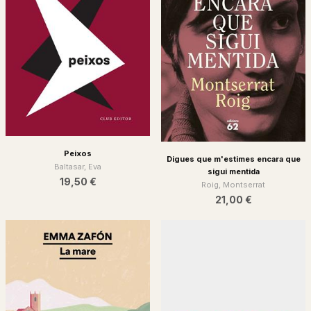
Peixos
Digues que m'estimes encara que
Baltasar, Eva
sigui mentida
19,50 €
Roig, Montserrat
21,00 €