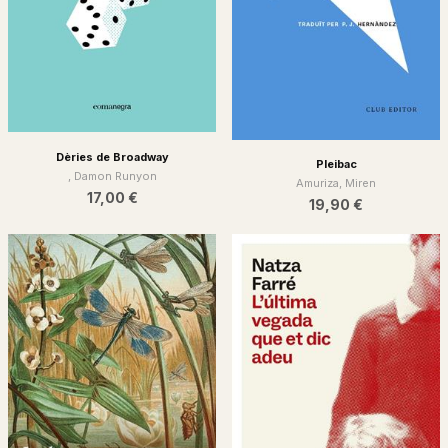
Dèries de Broadway
Pleibac
, Damon Runyon
Amuriza, Miren
17,00 €
19,90 €