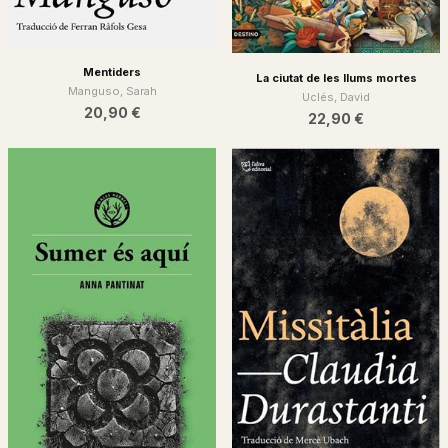
Mentiders
La ciutat de les llums mortes
Manguso, Sarah
Uclés, David
20,90 €
22,90 €