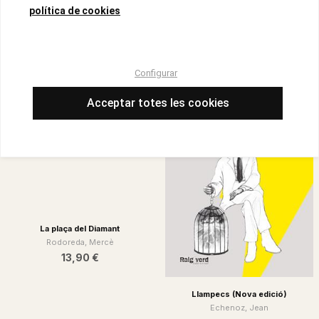
política de cookies
La mort i la primavera
Haceldama
Rodoreda, Mercè
Bonet, Blai
13,90 €
21,50 €
Configurar
Acceptar totes les cookies
Llampecs (Nova edició)
Echenoz, Jean
La plaça del Diamant