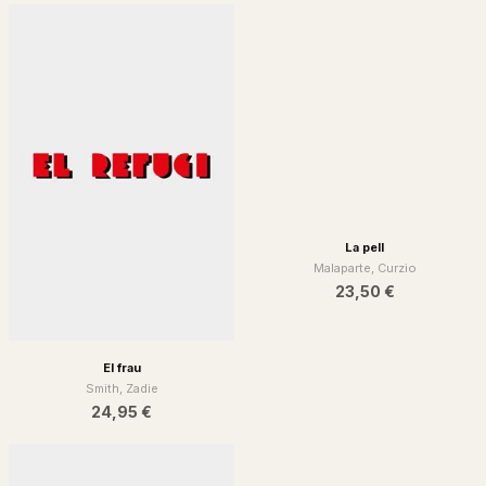
22,00 €
La pell
Malaparte, Curzio
23,50 €
El frau
Smith, Zadie
24,95 €