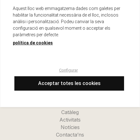
Aquest lloc web emmagatzema dades com galetes per
habilitar la funcionalitat necessària de el lloc, inclosos
anàlisi i personalització. Podeu canviar la seva
configuració en qualsevol moment o acceptar els
paràmetres per defecte.
política de cookies
Configurar
Menu
Inici
Acceptar totes les cookies
La cooperativa
Refugi Kanalla
Novetats
Catàleg
Activitats
Notícies
Contacta’ns