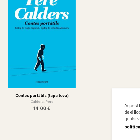
Contes portàtils (tapa tova)
Calders, Pere
Aquest 
14,00 €
de el ll
qualsev
polític