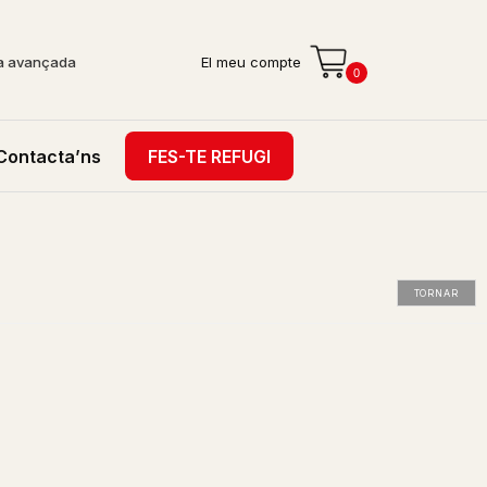
a avançada
El meu compte
0
Contacta’ns
FES-TE REFUGI
TORNAR