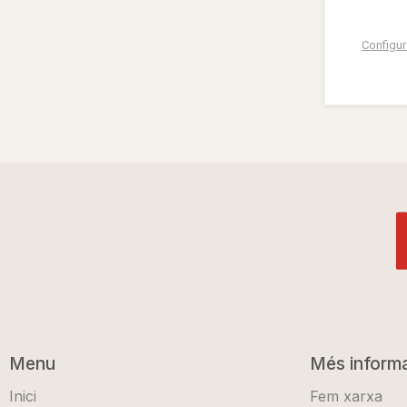
Configur
Menu
Més inform
Inici
Fem xarxa