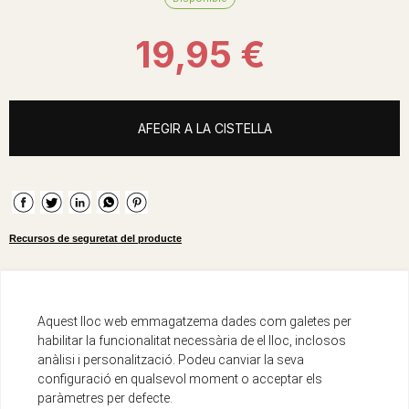
19,95 €
AFEGIR A LA CISTELLA
Recursos de seguretat del producte
Descripció
Aquest lloc web emmagatzema dades com galetes per
habilitar la funcionalitat necessària de el lloc, inclosos
anàlisi i personalització. Podeu canviar la seva
ISBN :
979-13-87656-06-5
configuració en qualsevol moment o acceptar els
Encuadernació :
Espiral
paràmetres per defecte.