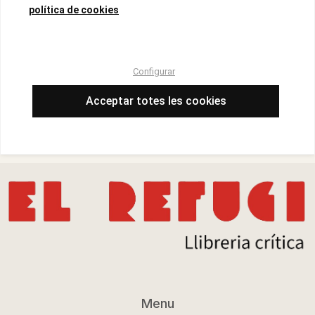
Data d'edició :
01/11/2025
política de cookies
Any d'edició :
2025
Idioma :
Español, Castellano
Autor/s :
Sultan, Enas
Configurar
Número de pàgines :
5012
Acceptar totes les cookies
Col·lecció :
TAALI
Menu