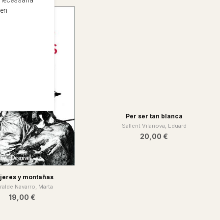
 en
Per ser tan blanca
Sallent Vilanova, Eduard
20,00 €
jeres y montañas
rralde Navarro, Marta
19,00 €