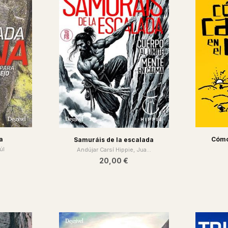
a
Cómo
Samuráis de la escalada
úl
Andújar Carsí Hippie, Jua...
20,00 €