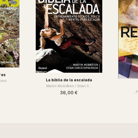
ras
La biblia de la escalada
ximo
Martin Mobråten / Stian C...
, 
36,00 €