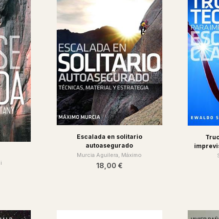
Escalada en solitario
Truc
autoasegurado
imprevi
Murcia Aguilera, Máximo
i
18,00 €