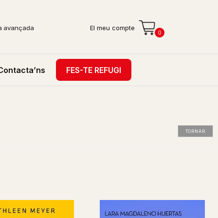
a avançada
El meu compte
0
Contacta’ns
FES-TE REFUGI
TORNAR