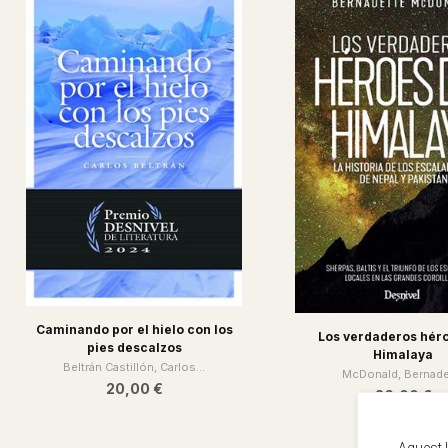
Caminando por el hielo con los
Los verdaderos héro
pies descalzos
Himalaya
Beltrán Castillón, Carlos...
McDonald, Bernade
20,00 €
26,00 €
Aquest 