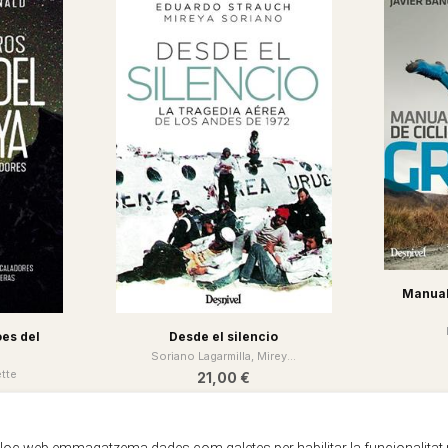
Manual
es del
Desde el silencio
Soriano Lagarmilla, Mirey...
tte
21,00 €
lloc web emmagatzema dades com galetes per habilitar la funcionalitat