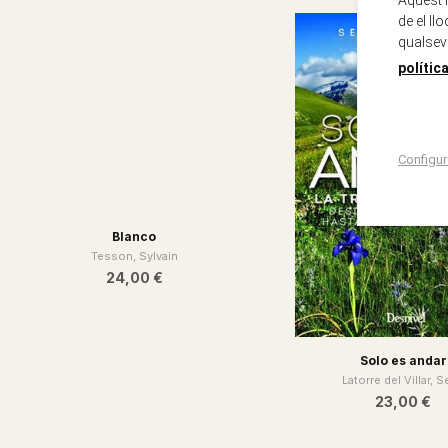
de el ll
qualsev
polític
Configur
Blanco
Tesson, Sylvain
24,00 €
Solo es andar
Latorre del Villar, S
23,00 €