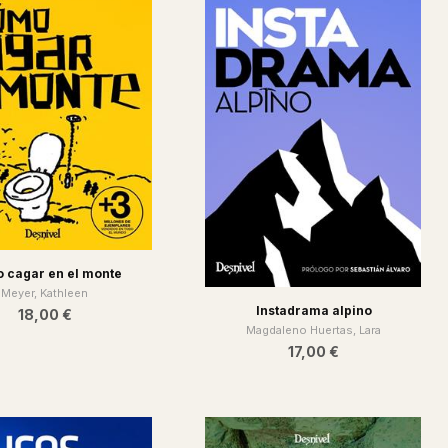
 cagar en el monte
Meyer, Kathleen
Instadrama alpino
18,00 €
Magdaleno Huertas, Lara
17,00 €