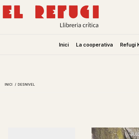
Inici
La cooperativa
Refugi 
INICI
/
DESNIVEL