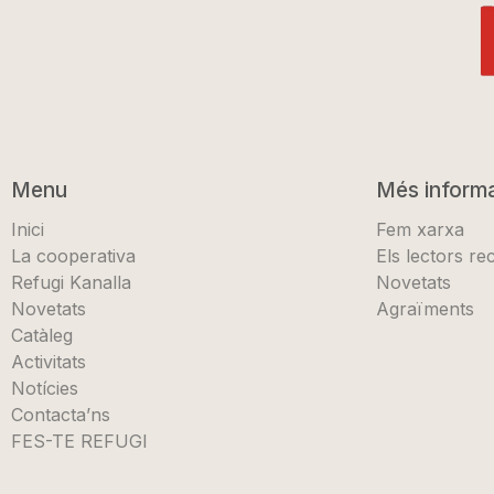
Menu
Més inform
Inici
Fem xarxa
La cooperativa
Els lectors r
Refugi Kanalla
Novetats
Novetats
Agraïments
Catàleg
Activitats
Notícies