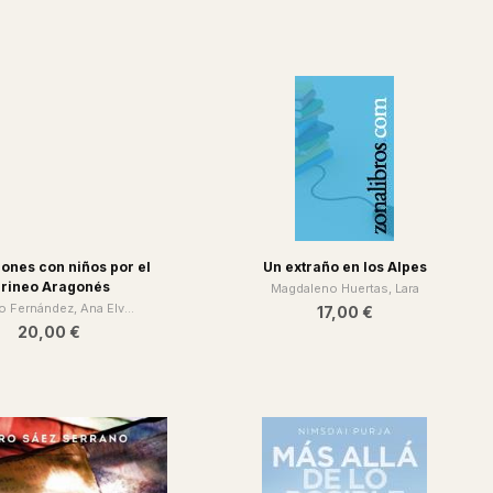
ones con niños por el
Un extraño en los Alpes
irineo Aragonés
Magdaleno Huertas, Lara
o Fernández, Ana Elv...
17,00 €
20,00 €