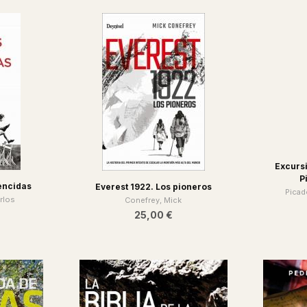
Excursi
P
encidas
Everest 1922. Los pioneros
Picad
arlos
Conefrey, Mick
25,00 €