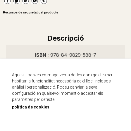
Recursos de seguretat del producte
Descripció
ISBN :
978-84-9829-588-7
Encuadernació :
Libro
Data d'edició :
01/03/2022
Aquest lloc web emmagatzema dades com galetes per
Any d'edició :
2022
habilitar la funcionalitat necessària de el lloc, inclosos
Idioma :
Español, Castellano
anàlisi i personalització. Podeu canviar la seva
configuració en qualsevol moment o acceptar els
Autor/s :
Magdaleno Huertas, Lara
paràmetres per defecte.
Número de pàgines :
144
política de cookies
Col·lecció :
Literatura Desnivel
Numero de Col·lecció :
179