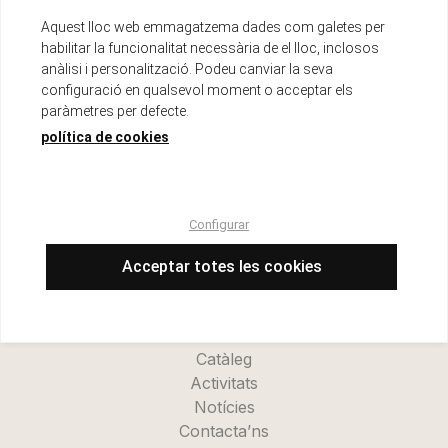
Aquest lloc web emmagatzema dades com galetes per
habilitar la funcionalitat necessària de el lloc, inclosos
anàlisi i personalització. Podeu canviar la seva
configuració en qualsevol moment o acceptar els
paràmetres per defecte.
política de cookies
Configurar
Menu
Inici
Acceptar totes les cookies
La cooperativa
Refugi Kanalla
Novetats
Catàleg
Activitats
Notícies
Contacta’ns