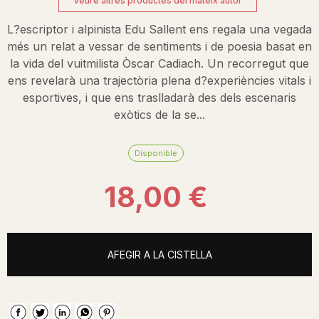
Veure altres productes del mateix autor
L?escriptor i alpinista Edu Sallent ens regala una vegada
més un relat a vessar de sentiments i de poesia basat en
la vida del vuitmilista Òscar Cadiach. Un recorregut que
ens revelarà una trajectòria plena d?experiències vitals i
esportives, i que ens traslladarà des dels escenaris
exòtics de la se...
Disponible
18,00 €
AFEGIR A LA CISTELLA