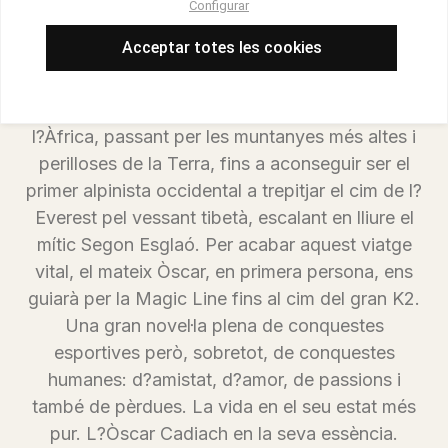
poesia basat en la vida del vuitmilista Òscar
Configurar
Cadiach. Un recorregut que ens revelarà una
Acceptar totes les cookies
trajectòria plena d?experiències vitals i
esportives, i que ens traslladarà des dels
escenaris exòtics de la seva primera aventura per
l?Àfrica, passant per les muntanyes més altes i
perilloses de la Terra, fins a aconseguir ser el
primer alpinista occidental a trepitjar el cim de l?
Everest pel vessant tibetà, escalant en lliure el
mític Segon Esglaó. Per acabar aquest viatge
vital, el mateix Òscar, en primera persona, ens
guiarà per la Magic Line fins al cim del gran K2.
Una gran novel·la plena de conquestes
esportives però, sobretot, de conquestes
humanes: d?amistat, d?amor, de passions i
també de pèrdues. La vida en el seu estat més
pur. L?Òscar Cadiach en la seva essència.