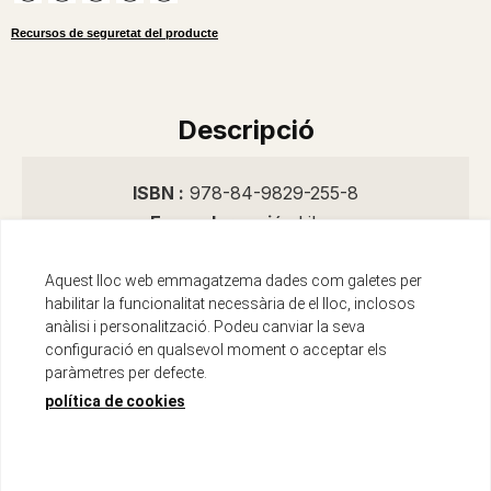
Recursos de seguretat del producte
Descripció
ISBN :
978-84-9829-255-8
Encuadernació :
Libro
Data d'edició :
01/04/2012
Any d'edició :
2012
Aquest lloc web emmagatzema dades com galetes per
habilitar la funcionalitat necessària de el lloc, inclosos
Idioma :
Catalán
anàlisi i personalització. Podeu canviar la seva
Autor/s :
Sallent Vilanova, Eduard
configuració en qualsevol moment o acceptar els
Número de pàgines :
192
paràmetres per defecte.
política de cookies
L?escriptor i alpinista Edu Sallent ens regala una
vegada més un relat a vessar de sentiments i de