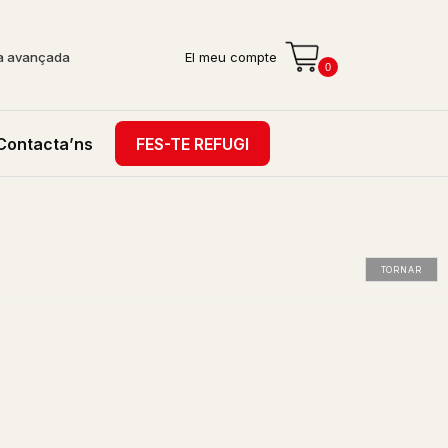
a avançada
El meu compte
0
Contacta’ns
FES-TE REFUGI
TORNAR