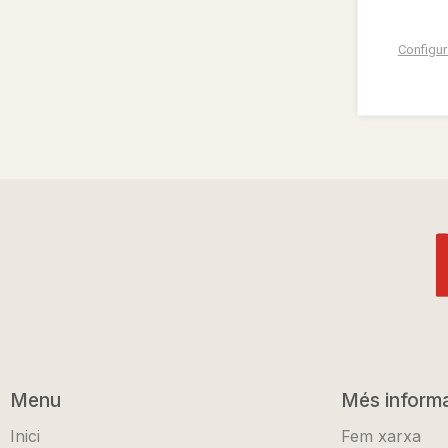
Configur
Menu
Més inform
Inici
Fem xarxa