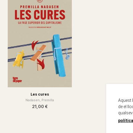
Les cures
Aquest 
Nadasen, Premilla
21,00 €
de el ll
qualsev
polític