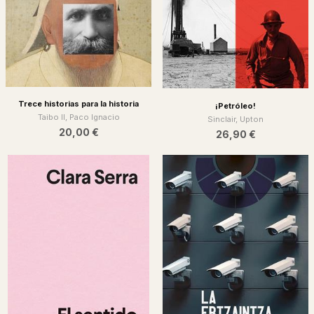
Trece historias para la historia
¡Petróleo!
Taibo II, Paco Ignacio
Sinclair, Upton
20,00 €
26,90 €