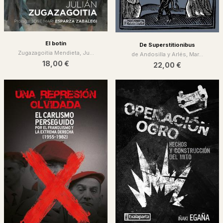
El botín
De Superstitionibus
Zugazagoitia Mendieta, Ju...
de Andosilla y Arlés, Mar...
18,00 €
22,00 €