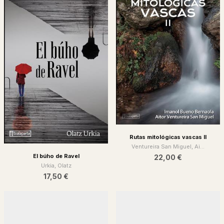
Rutas mitológicas vascas II
Ventureira San Miguel, Ai...
El búho de Ravel
22,00 €
Urkia, Olatz
17,50 €