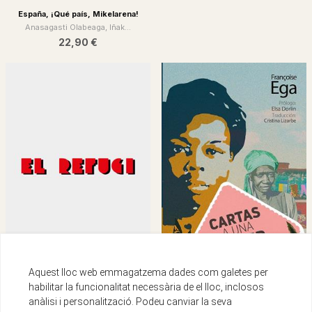
KOLLONTAI, ALEXANDRA
España, ¡Qué país, Mikelarena!
Anasagasti Olabeaga, Iñak...
18,00 €
22,90 €
Aquest lloc web emmagatzema dades com galetes per
habilitar la funcionalitat necessària de el lloc, inclosos
Selk'nam. Genocidio y resistencia
anàlisi i personalització. Podeu canviar la seva
AA.VV
Cartas a una mujer negra